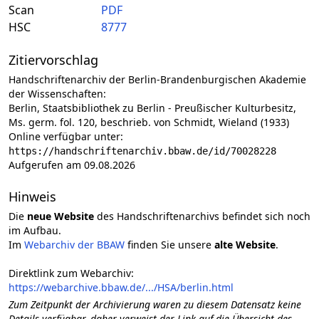
Scan
PDF
HSC
8777
Zitiervorschlag
Handschriftenarchiv der Berlin-Brandenburgischen Akademie
der Wissenschaften:
Berlin, Staatsbibliothek zu Berlin - Preußischer Kulturbesitz,
Ms. germ. fol. 120, beschrieb. von Schmidt, Wieland (1933)
Online verfügbar unter:
https://handschriftenarchiv.bbaw.de/id/70028228
Aufgerufen am 09.08.2026
Hinweis
Die
neue Website
des Handschriftenarchivs befindet sich noch
im Aufbau.
Im
Webarchiv der BBAW
finden Sie unsere
alte Website
.
Direktlink zum Webarchiv:
https://webarchive.bbaw.de/.../HSA/berlin.html
Zum Zeitpunkt der Archivierung waren zu diesem Datensatz keine
Details verfügbar, daher verweist der Link auf die Übersicht des