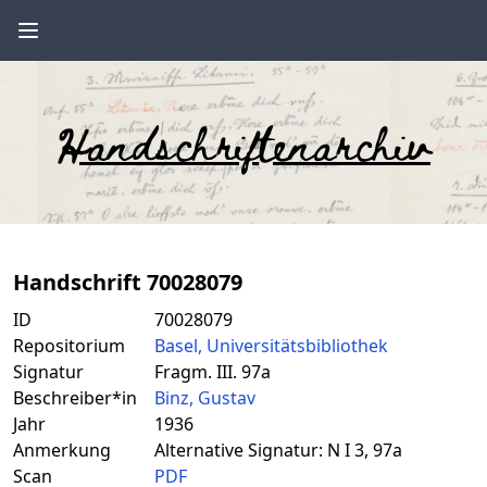
Handschriftenarchiv
Handschrift 70028079
ID
70028079
Repositorium
Basel, Universitätsbibliothek
Signatur
Fragm. III. 97a
Beschreiber*in
Binz, Gustav
Jahr
1936
Anmerkung
Alternative Signatur: N I 3, 97a
Scan
PDF