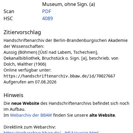
Museum, ohne Sign. (a)
Scan
PDF
HSC
4089
Zitiervorschlag
Handschriftenarchiv der Berlin-Brandenburgischen Akademie
der Wissenschaften:
Aussig (Böhmen) [Ústí nad Labem, Tschechien],
Dekanalbibliothek, Bruchstück o. Sign. [a], beschrieb. von
Dolch, Walther (1906)
Online verfügbar unter:
https://handschriftenarchiv.bbaw.de/id/70027667
Aufgerufen am 07.08.2026
Hinweis
Die
neue Website
des Handschriftenarchivs befindet sich noch
im Aufbau.
Im
Webarchiv der BBAW
finden Sie unsere
alte Website
.
Direktlink zum Webarchiv:
https://webarchive.bbaw.de/.../HSA/aussig.html