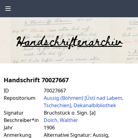
Handschriftenarchiv
Handschrift 70027667
ID
70027667
Repositorium
Aussig (Böhmen) [Ústí nad Labem,
Tschechien], Dekanalbibliothek
Signatur
Bruchstück o. Sign. [a]
Beschreiber*in
Dolch, Walther
Jahr
1906
Anmerkung
Alternative Signatur: Aussig,